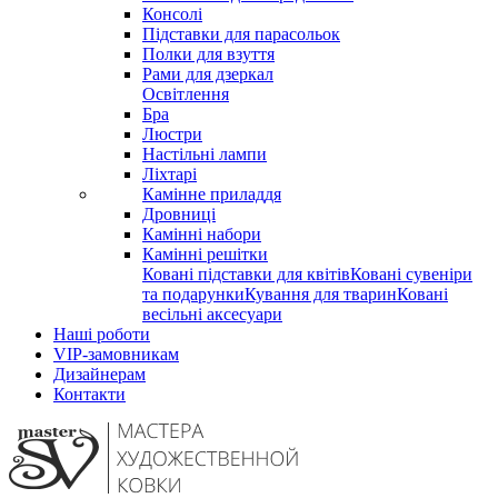
Консолі
Підставки для парасольок
Полки для взуття
Рами для дзеркал
Освітлення
Бра
Люстри
Настільні лампи
Ліхтарі
Камінне приладдя
Дровниці
Камінні набори
Камінні решітки
Ковані підставки для квітів
Ковані сувеніри
та подарунки
Кування для тварин
Ковані
весільні аксесуари
Наші роботи
VIP-замовникам
Дизайнерам
Контакти