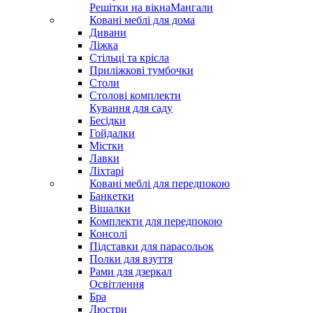
Решітки на вікна
Мангали
Ковані меблі для дома
Дивани
Ліжка
Стільці та крісла
Приліжкові тумбочки
Столи
Столові комплекти
Кування для саду
Бесідки
Гойдалки
Містки
Лавки
Ліхтарі
Ковані меблі для передпокою
Банкетки
Вішалки
Комплекти для передпокою
Консолі
Підставки для парасольок
Полки для взуття
Рами для дзеркал
Освітлення
Бра
Люстри