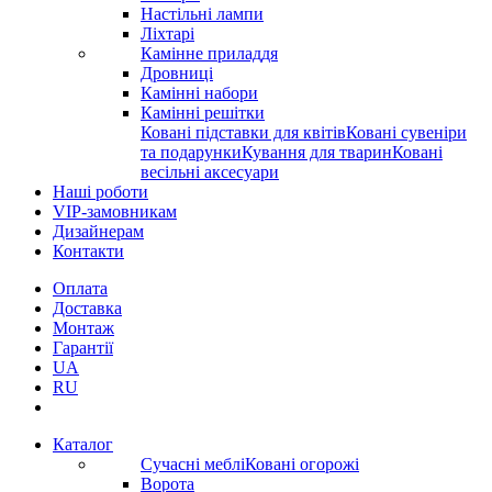
Настільні лампи
Ліхтарі
Камінне приладдя
Дровниці
Камінні набори
Камінні решітки
Ковані підставки для квітів
Ковані сувеніри
та подарунки
Кування для тварин
Ковані
весільні аксесуари
Наші роботи
VIP-замовникам
Дизайнерам
Контакти
Оплата
Доставка
Монтаж
Гарантії
UA
RU
Каталог
Сучасні меблі
Ковані огорожі
Ворота