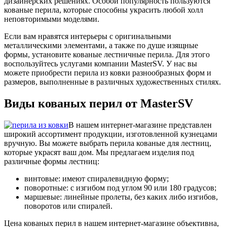
дизайнерских решениях. Особой популярность пользуются
кованые перила, которые способны украсить любой холл
неповторимыми моделями.
Если вам нравятся интерьеры с оригинальными
металлическими элементами, а также по душе изящные
формы, установите кованые лестничные перила. Для этого
воспользуйтесь услугами компании MasterSV. У нас вы
можете приобрести перила из ковки разнообразных форм и
размеров, выполненные в различных художественных стилях.
Виды кованых перил от MasterSV
В нашем интернет-магазине представлен
широкий ассортимент продукции, изготовленной кузнецами
вручную. Вы можете выбрать перила кованые для лестниц,
которые украсят ваш дом. Мы предлагаем изделия под
различные формы лестниц:
винтовые: имеют спиралевидную форму;
поворотные: с изгибом под углом 90 или 180 градусов;
маршевые: линейные пролеты, без каких либо изгибов,
поворотов или спиралей.
Цена кованых перил в нашем интернет-магазине объективна,