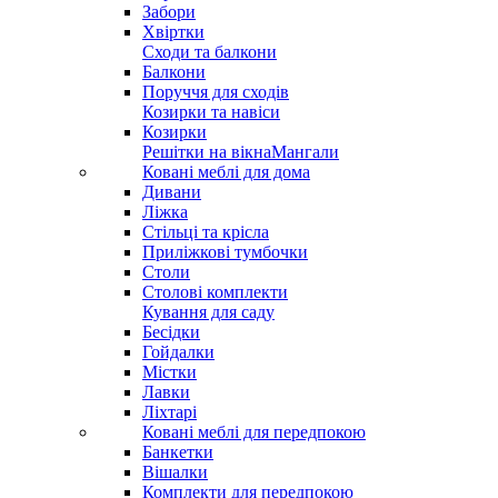
Забори
Хвіртки
Сходи та балкони
Балкони
Поруччя для сходів
Козирки та навіси
Козирки
Решітки на вікна
Мангали
Ковані меблі для дома
Дивани
Ліжка
Стільці та крісла
Приліжкові тумбочки
Столи
Столові комплекти
Кування для саду
Бесідки
Гойдалки
Містки
Лавки
Ліхтарі
Ковані меблі для передпокою
Банкетки
Вішалки
Комплекти для передпокою