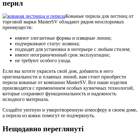
перил
Кованые перила для лестниц от
торговой марки MasterSV обладают рядом неоспоримых
преимуществ:
имеют элегантные формы и изящные линии;
подчеркивают статус хозяина;
подходят для установки в интерьере с любым стилем;
имеют неограниченный срок эксплуатации;
не требуют особого ухода.
Если вы хотите украсить свой дом, добавить в него
оригинальности и плавных линий, вам стоит приобрести
перила кованые от компании MasterSV. Все наши изделия
производятся с применением особых кузнечных технологий,
которые сохраняют функциональность и надежность
исходного материала.
Создайте уютную и умиротворенную атмосферу в своем доме,
а перила из ковки помогут ее подчеркнуть.
Нещодавно переглянуті