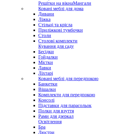
Решітки на вікна
Мангали
Ковані меблі для дома
Дивани
Ліжка
Стільці та крісла
Приліжкові тумбочки
Столи
Столові комплекти
Кування для саду
Бесідки
Гойдалки
Містки
Лавки
Ліхтарі
Ковані меблі для передпокою
Банкетки
Вішалки
Комплекти для передпокою
Консолі
Підставки для парасольок
Полки для взуття
Рами для дзеркал
Освітлення
Бра
Люстри