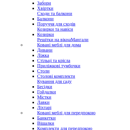
Забори
Хвіртки
Сходи та балкони
Балкони
Поруччя для сходів
Козирки та навіси
Козирки
Решітки на вікна
Мангали
Ковані меблі для дома
Дивани
Ліжка
Стільці та крісла
Приліжкові тумбочки
Столи
Столові комплекти
Кування для саду
Бесідки
Гойдалки
Містки
Лавки
Ліхтарі
Ковані меблі для передпокою
Банкетки
Вішалки
Комплекти для передпокою