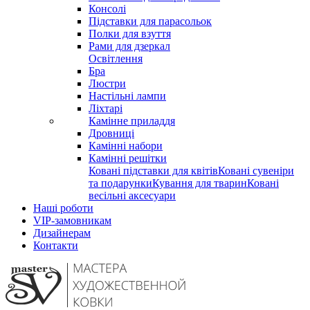
Консолі
Підставки для парасольок
Полки для взуття
Рами для дзеркал
Освітлення
Бра
Люстри
Настільні лампи
Ліхтарі
Камінне приладдя
Дровниці
Камінні набори
Камінні решітки
Ковані підставки для квітів
Ковані сувеніри
та подарунки
Кування для тварин
Ковані
весільні аксесуари
Наші роботи
VIP-замовникам
Дизайнерам
Контакти