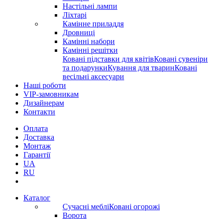
Настільні лампи
Ліхтарі
Камінне приладдя
Дровниці
Камінні набори
Камінні решітки
Ковані підставки для квітів
Ковані сувеніри
та подарунки
Кування для тварин
Ковані
весільні аксесуари
Наші роботи
VIP-замовникам
Дизайнерам
Контакти
Оплата
Доставка
Монтаж
Гарантії
UA
RU
Каталог
Сучасні меблі
Ковані огорожі
Ворота