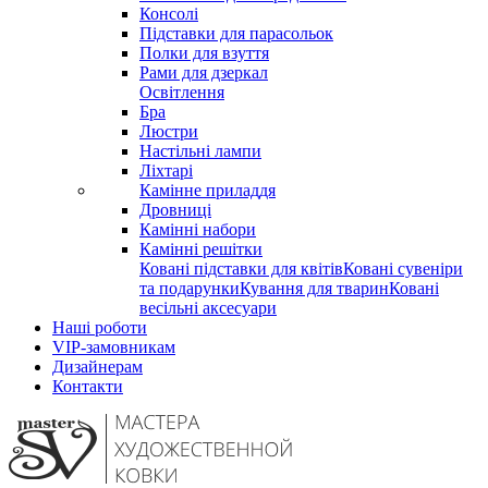
Консолі
Підставки для парасольок
Полки для взуття
Рами для дзеркал
Освітлення
Бра
Люстри
Настільні лампи
Ліхтарі
Камінне приладдя
Дровниці
Камінні набори
Камінні решітки
Ковані підставки для квітів
Ковані сувеніри
та подарунки
Кування для тварин
Ковані
весільні аксесуари
Наші роботи
VIP-замовникам
Дизайнерам
Контакти