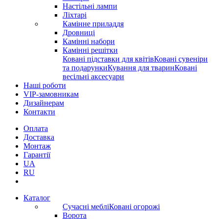
Настільні лампи
Ліхтарі
Камінне приладдя
Дровниці
Камінні набори
Камінні решітки
Ковані підставки для квітів
Ковані сувеніри
та подарунки
Кування для тварин
Ковані
весільні аксесуари
Наші роботи
VIP-замовникам
Дизайнерам
Контакти
Оплата
Доставка
Монтаж
Гарантії
UA
RU
Каталог
Сучасні меблі
Ковані огорожі
Ворота