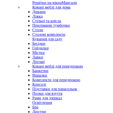
Решітки на вікна
Мангали
Ковані меблі для дома
Дивани
Ліжка
Стільці та крісла
Приліжкові тумбочки
Столи
Столові комплекти
Кування для саду
Бесідки
Гойдалки
Містки
Лавки
Ліхтарі
Ковані меблі для передпокою
Банкетки
Вішалки
Комплекти для передпокою
Консолі
Підставки для парасольок
Полки для взуття
Рами для дзеркал
Освітлення
Бра
Люстри