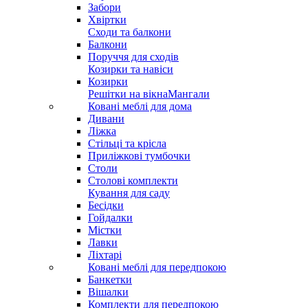
Забори
Хвіртки
Сходи та балкони
Балкони
Поруччя для сходів
Козирки та навіси
Козирки
Решітки на вікна
Мангали
Ковані меблі для дома
Дивани
Ліжка
Стільці та крісла
Приліжкові тумбочки
Столи
Столові комплекти
Кування для саду
Бесідки
Гойдалки
Містки
Лавки
Ліхтарі
Ковані меблі для передпокою
Банкетки
Вішалки
Комплекти для передпокою