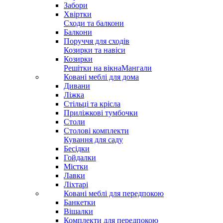
Забори
Хвіртки
Сходи та балкони
Балкони
Поруччя для сходів
Козирки та навіси
Козирки
Решітки на вікна
Мангали
Ковані меблі для дома
Дивани
Ліжка
Стільці та крісла
Приліжкові тумбочки
Столи
Столові комплекти
Кування для саду
Бесідки
Гойдалки
Містки
Лавки
Ліхтарі
Ковані меблі для передпокою
Банкетки
Вішалки
Комплекти для передпокою