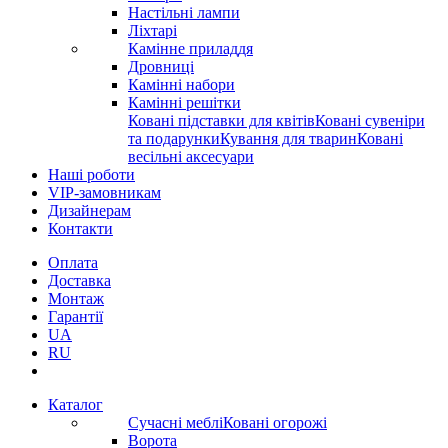
Настільні лампи
Ліхтарі
Камінне приладдя
Дровниці
Камінні набори
Камінні решітки
Ковані підставки для квітів
Ковані сувеніри
та подарунки
Кування для тварин
Ковані
весільні аксесуари
Наші роботи
VIP-замовникам
Дизайнерам
Контакти
Оплата
Доставка
Монтаж
Гарантії
UA
RU
Каталог
Сучасні меблі
Ковані огорожі
Ворота