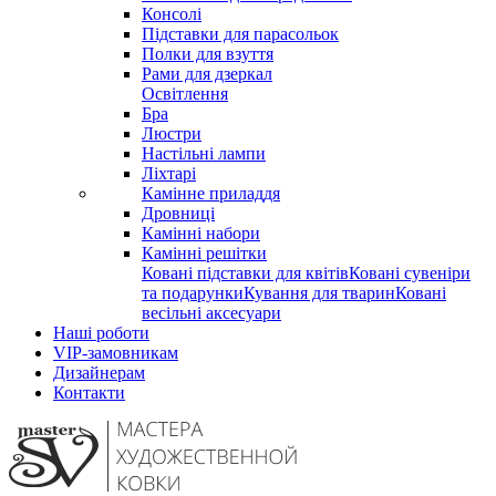
Консолі
Підставки для парасольок
Полки для взуття
Рами для дзеркал
Освітлення
Бра
Люстри
Настільні лампи
Ліхтарі
Камінне приладдя
Дровниці
Камінні набори
Камінні решітки
Ковані підставки для квітів
Ковані сувеніри
та подарунки
Кування для тварин
Ковані
весільні аксесуари
Наші роботи
VIP-замовникам
Дизайнерам
Контакти