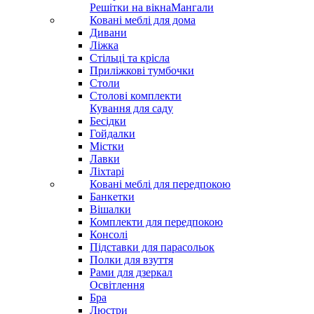
Решітки на вікна
Мангали
Ковані меблі для дома
Дивани
Ліжка
Стільці та крісла
Приліжкові тумбочки
Столи
Столові комплекти
Кування для саду
Бесідки
Гойдалки
Містки
Лавки
Ліхтарі
Ковані меблі для передпокою
Банкетки
Вішалки
Комплекти для передпокою
Консолі
Підставки для парасольок
Полки для взуття
Рами для дзеркал
Освітлення
Бра
Люстри