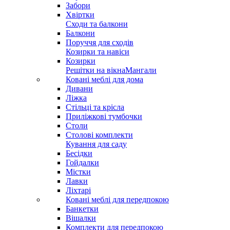
Забори
Хвіртки
Сходи та балкони
Балкони
Поруччя для сходів
Козирки та навіси
Козирки
Решітки на вікна
Мангали
Ковані меблі для дома
Дивани
Ліжка
Стільці та крісла
Приліжкові тумбочки
Столи
Столові комплекти
Кування для саду
Бесідки
Гойдалки
Містки
Лавки
Ліхтарі
Ковані меблі для передпокою
Банкетки
Вішалки
Комплекти для передпокою