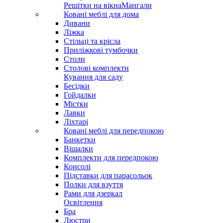
Решітки на вікна
Мангали
Ковані меблі для дома
Дивани
Ліжка
Стільці та крісла
Приліжкові тумбочки
Столи
Столові комплекти
Кування для саду
Бесідки
Гойдалки
Містки
Лавки
Ліхтарі
Ковані меблі для передпокою
Банкетки
Вішалки
Комплекти для передпокою
Консолі
Підставки для парасольок
Полки для взуття
Рами для дзеркал
Освітлення
Бра
Люстри