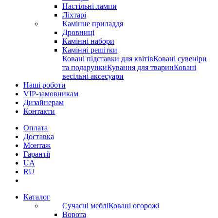
Настільні лампи
Ліхтарі
Камінне приладдя
Дровниці
Камінні набори
Камінні решітки
Ковані підставки для квітів
Ковані сувеніри
та подарунки
Кування для тварин
Ковані
весільні аксесуари
Наші роботи
VIP-замовникам
Дизайнерам
Контакти
Оплата
Доставка
Монтаж
Гарантії
UA
RU
Каталог
Сучасні меблі
Ковані огорожі
Ворота