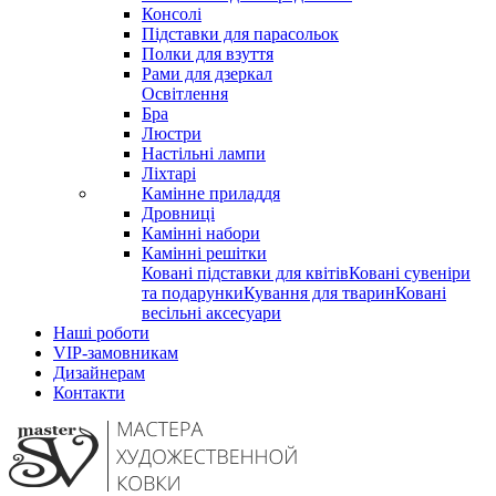
Консолі
Підставки для парасольок
Полки для взуття
Рами для дзеркал
Освітлення
Бра
Люстри
Настільні лампи
Ліхтарі
Камінне приладдя
Дровниці
Камінні набори
Камінні решітки
Ковані підставки для квітів
Ковані сувеніри
та подарунки
Кування для тварин
Ковані
весільні аксесуари
Наші роботи
VIP-замовникам
Дизайнерам
Контакти