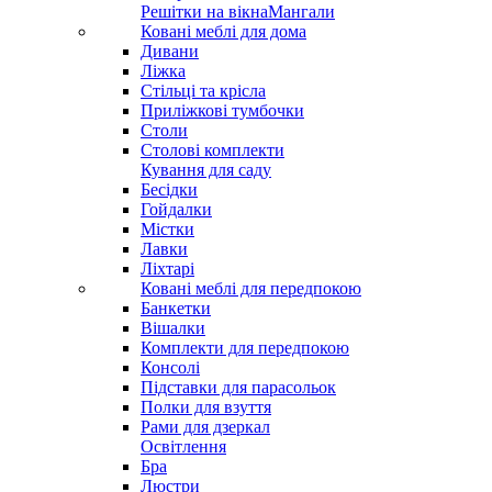
Решітки на вікна
Мангали
Ковані меблі для дома
Дивани
Ліжка
Стільці та крісла
Приліжкові тумбочки
Столи
Столові комплекти
Кування для саду
Бесідки
Гойдалки
Містки
Лавки
Ліхтарі
Ковані меблі для передпокою
Банкетки
Вішалки
Комплекти для передпокою
Консолі
Підставки для парасольок
Полки для взуття
Рами для дзеркал
Освітлення
Бра
Люстри