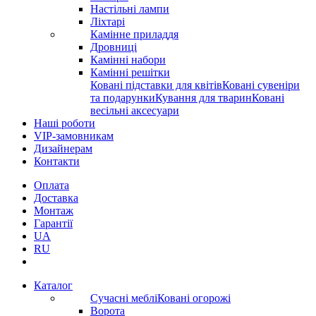
Настільні лампи
Ліхтарі
Камінне приладдя
Дровниці
Камінні набори
Камінні решітки
Ковані підставки для квітів
Ковані сувеніри
та подарунки
Кування для тварин
Ковані
весільні аксесуари
Наші роботи
VIP-замовникам
Дизайнерам
Контакти
Оплата
Доставка
Монтаж
Гарантії
UA
RU
Каталог
Сучасні меблі
Ковані огорожі
Ворота