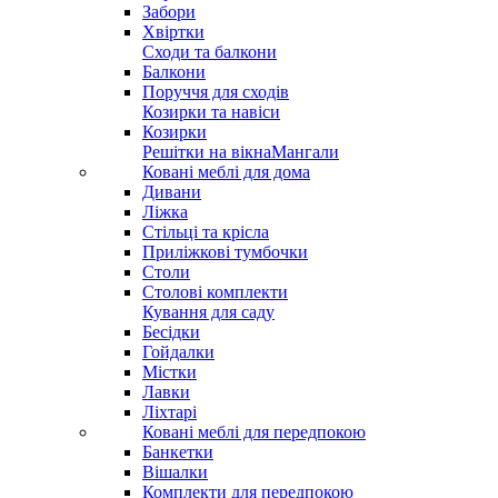
Забори
Хвіртки
Сходи та балкони
Балкони
Поруччя для сходів
Козирки та навіси
Козирки
Решітки на вікна
Мангали
Ковані меблі для дома
Дивани
Ліжка
Стільці та крісла
Приліжкові тумбочки
Столи
Столові комплекти
Кування для саду
Бесідки
Гойдалки
Містки
Лавки
Ліхтарі
Ковані меблі для передпокою
Банкетки
Вішалки
Комплекти для передпокою