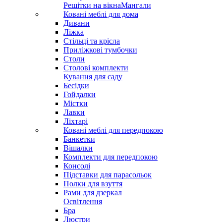
Решітки на вікна
Мангали
Ковані меблі для дома
Дивани
Ліжка
Стільці та крісла
Приліжкові тумбочки
Столи
Столові комплекти
Кування для саду
Бесідки
Гойдалки
Містки
Лавки
Ліхтарі
Ковані меблі для передпокою
Банкетки
Вішалки
Комплекти для передпокою
Консолі
Підставки для парасольок
Полки для взуття
Рами для дзеркал
Освітлення
Бра
Люстри