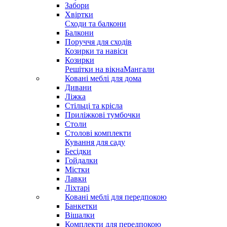
Забори
Хвіртки
Сходи та балкони
Балкони
Поруччя для сходів
Козирки та навіси
Козирки
Решітки на вікна
Мангали
Ковані меблі для дома
Дивани
Ліжка
Стільці та крісла
Приліжкові тумбочки
Столи
Столові комплекти
Кування для саду
Бесідки
Гойдалки
Містки
Лавки
Ліхтарі
Ковані меблі для передпокою
Банкетки
Вішалки
Комплекти для передпокою