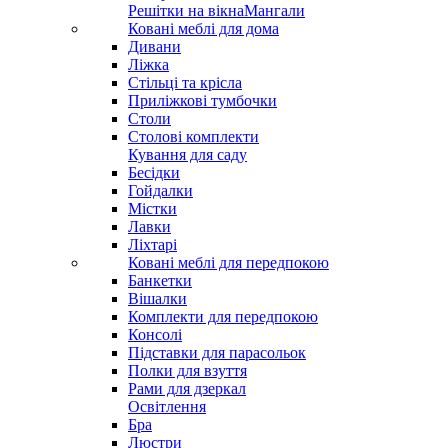
Решітки на вікна
Мангали
Ковані меблі для дома
Дивани
Ліжка
Стільці та крісла
Приліжкові тумбочки
Столи
Столові комплекти
Кування для саду
Бесідки
Гойдалки
Містки
Лавки
Ліхтарі
Ковані меблі для передпокою
Банкетки
Вішалки
Комплекти для передпокою
Консолі
Підставки для парасольок
Полки для взуття
Рами для дзеркал
Освітлення
Бра
Люстри