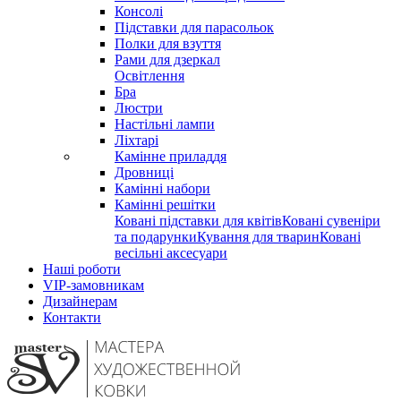
Консолі
Підставки для парасольок
Полки для взуття
Рами для дзеркал
Освітлення
Бра
Люстри
Настільні лампи
Ліхтарі
Камінне приладдя
Дровниці
Камінні набори
Камінні решітки
Ковані підставки для квітів
Ковані сувеніри
та подарунки
Кування для тварин
Ковані
весільні аксесуари
Наші роботи
VIP-замовникам
Дизайнерам
Контакти