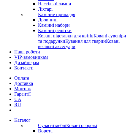
Настільні лампи
Ліхтарі
Камінне приладдя
Дровниці
Камінні набори
Камінні решітки
Ковані підставки для квітів
Ковані сувеніри
та подарунки
Кування для тварин
Ковані
весільні аксесуари
Наші роботи
VIP-замовникам
Дизайнерам
Контакти
Оплата
Доставка
Монтаж
Гарантії
UA
RU
Каталог
Сучасні меблі
Ковані огорожі
Ворота