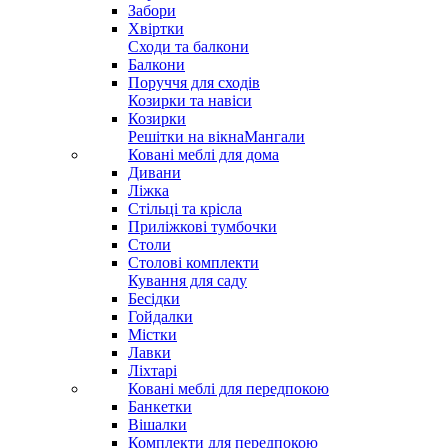
Забори
Хвіртки
Сходи та балкони
Балкони
Поруччя для сходів
Козирки та навіси
Козирки
Решітки на вікна
Мангали
Ковані меблі для дома
Дивани
Ліжка
Стільці та крісла
Приліжкові тумбочки
Столи
Столові комплекти
Кування для саду
Бесідки
Гойдалки
Містки
Лавки
Ліхтарі
Ковані меблі для передпокою
Банкетки
Вішалки
Комплекти для передпокою