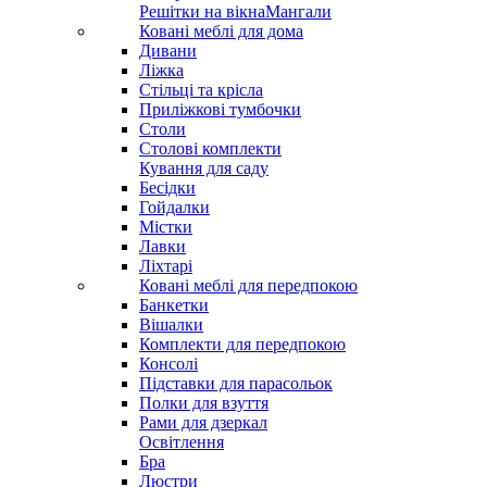
Решітки на вікна
Мангали
Ковані меблі для дома
Дивани
Ліжка
Стільці та крісла
Приліжкові тумбочки
Столи
Столові комплекти
Кування для саду
Бесідки
Гойдалки
Містки
Лавки
Ліхтарі
Ковані меблі для передпокою
Банкетки
Вішалки
Комплекти для передпокою
Консолі
Підставки для парасольок
Полки для взуття
Рами для дзеркал
Освітлення
Бра
Люстри