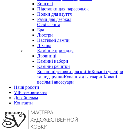
Консолі
Підставки для парасольок
Полки для взуття
Рами для дзеркал
Освітлення
Бра
Люстри
Настільні лампи
Ліхтарі
Камінне приладдя
Дровниці
Камінні набори
Камінні решітки
Ковані підставки для квітів
Ковані сувеніри
та подарунки
Кування для тварин
Ковані
весільні аксесуари
Наші роботи
VIP-замовникам
Дизайнерам
Контакти