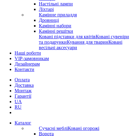
Настільні лампи
Ліхтарі
Камінне приладдя
Дровниці
Камінні набори
Камінні решітки
Ковані підставки для квітів
Ковані сувеніри
та подарунки
Кування для тварин
Ковані
весільні аксесуари
Наші роботи
VIP-замовникам
Дизайнерам
Контакти
Оплата
Доставка
Монтаж
Гарантії
UA
RU
Каталог
Сучасні меблі
Ковані огорожі
Ворота