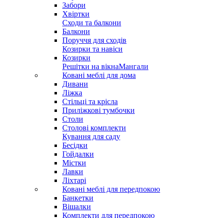
Забори
Хвіртки
Сходи та балкони
Балкони
Поруччя для сходів
Козирки та навіси
Козирки
Решітки на вікна
Мангали
Ковані меблі для дома
Дивани
Ліжка
Стільці та крісла
Приліжкові тумбочки
Столи
Столові комплекти
Кування для саду
Бесідки
Гойдалки
Містки
Лавки
Ліхтарі
Ковані меблі для передпокою
Банкетки
Вішалки
Комплекти для передпокою