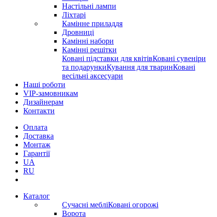
Настільні лампи
Ліхтарі
Камінне приладдя
Дровниці
Камінні набори
Камінні решітки
Ковані підставки для квітів
Ковані сувеніри
та подарунки
Кування для тварин
Ковані
весільні аксесуари
Наші роботи
VIP-замовникам
Дизайнерам
Контакти
Оплата
Доставка
Монтаж
Гарантії
UA
RU
Каталог
Сучасні меблі
Ковані огорожі
Ворота