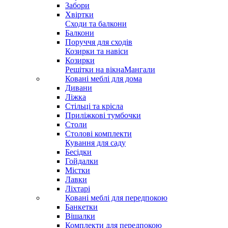
Забори
Хвіртки
Сходи та балкони
Балкони
Поруччя для сходів
Козирки та навіси
Козирки
Решітки на вікна
Мангали
Ковані меблі для дома
Дивани
Ліжка
Стільці та крісла
Приліжкові тумбочки
Столи
Столові комплекти
Кування для саду
Бесідки
Гойдалки
Містки
Лавки
Ліхтарі
Ковані меблі для передпокою
Банкетки
Вішалки
Комплекти для передпокою