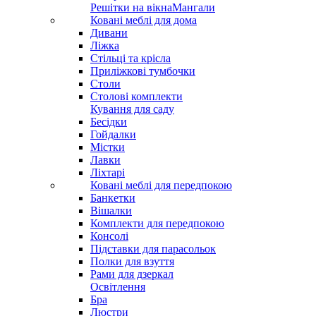
Решітки на вікна
Мангали
Ковані меблі для дома
Дивани
Ліжка
Стільці та крісла
Приліжкові тумбочки
Столи
Столові комплекти
Кування для саду
Бесідки
Гойдалки
Містки
Лавки
Ліхтарі
Ковані меблі для передпокою
Банкетки
Вішалки
Комплекти для передпокою
Консолі
Підставки для парасольок
Полки для взуття
Рами для дзеркал
Освітлення
Бра
Люстри