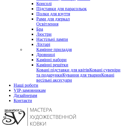
Консолі
Підставки для парасольок
Полки для взуття
Рами для дзеркал
Освітлення
Бра
Люстри
Настільні лампи
Ліхтарі
Камінне приладдя
Дровниці
Камінні набори
Камінні решітки
Ковані підставки для квітів
Ковані сувеніри
та подарунки
Кування для тварин
Ковані
весільні аксесуари
Наші роботи
VIP-замовникам
Дизайнерам
Контакти