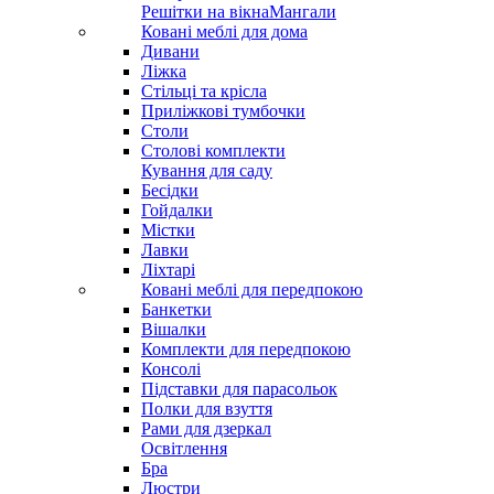
Решітки на вікна
Мангали
Ковані меблі для дома
Дивани
Ліжка
Стільці та крісла
Приліжкові тумбочки
Столи
Столові комплекти
Кування для саду
Бесідки
Гойдалки
Містки
Лавки
Ліхтарі
Ковані меблі для передпокою
Банкетки
Вішалки
Комплекти для передпокою
Консолі
Підставки для парасольок
Полки для взуття
Рами для дзеркал
Освітлення
Бра
Люстри