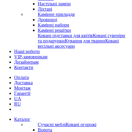
Настільні лампи
Ліхтарі
Камінне приладдя
Дровниці
Камінні набори
Камінні решітки
Ковані підставки для квітів
Ковані сувеніри
та подарунки
Кування для тварин
Ковані
весільні аксесуари
Наші роботи
VIP-замовникам
Дизайнерам
Контакти
Оплата
Доставка
Монтаж
Гарантії
UA
RU
Каталог
Сучасні меблі
Ковані огорожі
Ворота