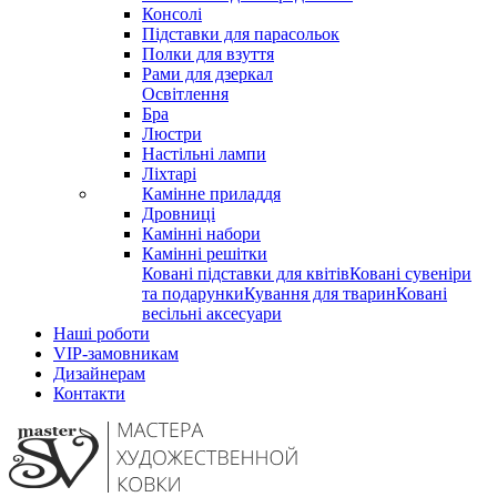
Консолі
Підставки для парасольок
Полки для взуття
Рами для дзеркал
Освітлення
Бра
Люстри
Настільні лампи
Ліхтарі
Камінне приладдя
Дровниці
Камінні набори
Камінні решітки
Ковані підставки для квітів
Ковані сувеніри
та подарунки
Кування для тварин
Ковані
весільні аксесуари
Наші роботи
VIP-замовникам
Дизайнерам
Контакти