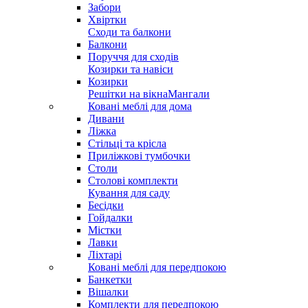
Забори
Хвіртки
Сходи та балкони
Балкони
Поруччя для сходів
Козирки та навіси
Козирки
Решітки на вікна
Мангали
Ковані меблі для дома
Дивани
Ліжка
Стільці та крісла
Приліжкові тумбочки
Столи
Столові комплекти
Кування для саду
Бесідки
Гойдалки
Містки
Лавки
Ліхтарі
Ковані меблі для передпокою
Банкетки
Вішалки
Комплекти для передпокою