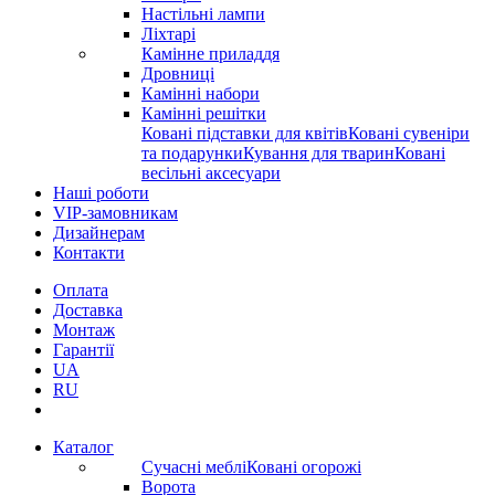
Настільні лампи
Ліхтарі
Камінне приладдя
Дровниці
Камінні набори
Камінні решітки
Ковані підставки для квітів
Ковані сувеніри
та подарунки
Кування для тварин
Ковані
весільні аксесуари
Наші роботи
VIP-замовникам
Дизайнерам
Контакти
Оплата
Доставка
Монтаж
Гарантії
UA
RU
Каталог
Сучасні меблі
Ковані огорожі
Ворота