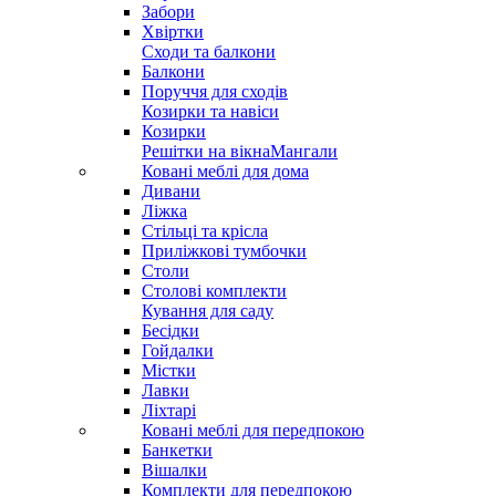
Забори
Хвіртки
Сходи та балкони
Балкони
Поруччя для сходів
Козирки та навіси
Козирки
Решітки на вікна
Мангали
Ковані меблі для дома
Дивани
Ліжка
Стільці та крісла
Приліжкові тумбочки
Столи
Столові комплекти
Кування для саду
Бесідки
Гойдалки
Містки
Лавки
Ліхтарі
Ковані меблі для передпокою
Банкетки
Вішалки
Комплекти для передпокою