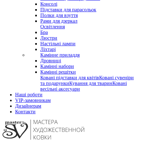
Консолі
Підставки для парасольок
Полки для взуття
Рами для дзеркал
Освітлення
Бра
Люстри
Настільні лампи
Ліхтарі
Камінне приладдя
Дровниці
Камінні набори
Камінні решітки
Ковані підставки для квітів
Ковані сувеніри
та подарунки
Кування для тварин
Ковані
весільні аксесуари
Наші роботи
VIP-замовникам
Дизайнерам
Контакти