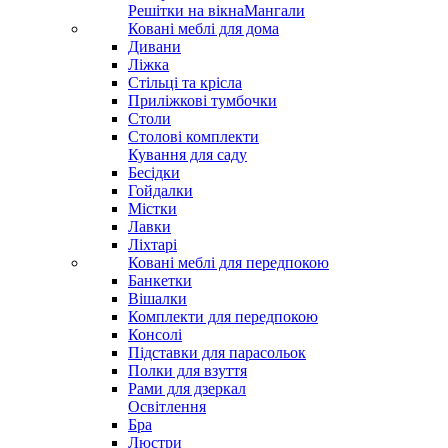
Решітки на вікна
Мангали
Ковані меблі для дома
Дивани
Ліжка
Стільці та крісла
Приліжкові тумбочки
Столи
Столові комплекти
Кування для саду
Бесідки
Гойдалки
Містки
Лавки
Ліхтарі
Ковані меблі для передпокою
Банкетки
Вішалки
Комплекти для передпокою
Консолі
Підставки для парасольок
Полки для взуття
Рами для дзеркал
Освітлення
Бра
Люстри