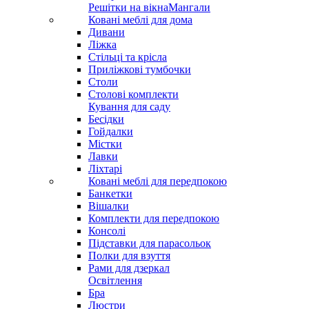
Решітки на вікна
Мангали
Ковані меблі для дома
Дивани
Ліжка
Стільці та крісла
Приліжкові тумбочки
Столи
Столові комплекти
Кування для саду
Бесідки
Гойдалки
Містки
Лавки
Ліхтарі
Ковані меблі для передпокою
Банкетки
Вішалки
Комплекти для передпокою
Консолі
Підставки для парасольок
Полки для взуття
Рами для дзеркал
Освітлення
Бра
Люстри