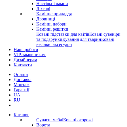
Настільні лампи
Ліхтарі
Камінне приладдя
Дровниці
Камінні набори
Камінні решітки
Ковані підставки для квітів
Ковані сувеніри
та подарунки
Кування для тварин
Ковані
весільні аксесуари
Наші роботи
VIP-замовникам
Дизайнерам
Контакти
Оплата
Доставка
Монтаж
Гарантії
UA
RU
Каталог
Сучасні меблі
Ковані огорожі
Ворота