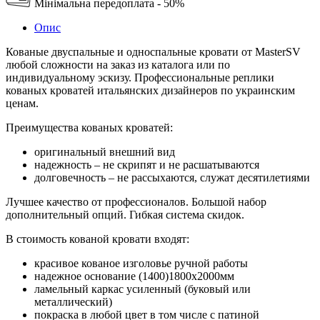
Мінімальна передоплата - 50%
Опис
Кованые двуспальные и односпальные кровати от MasterSV
любой сложности на заказ из каталога или по
индивидуальному эскизу. Профессиональные реплики
кованых кроватей итальянских дизайнеров по украинским
ценам.
Преимущества кованых кроватей:
оригинальный внешний вид
надежность – не скрипят и не расшатываются
долговечность – не рассыхаются, служат десятилетиями
Лучшее качество от профессионалов. Большой набор
дополнительный опций. Гибкая система скидок.
В стоимость кованой кровати входят:
красивое кованое изголовье ручной работы
надежное основание (1400)1800х2000мм
ламельный каркас усиленный (буковый или
металлический)
покраска в любой цвет в том числе с патиной