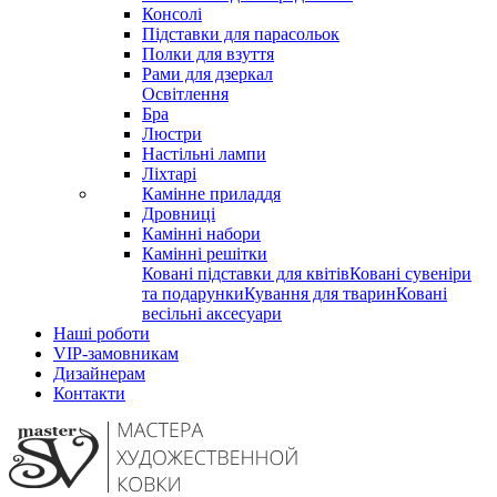
Консолі
Підставки для парасольок
Полки для взуття
Рами для дзеркал
Освітлення
Бра
Люстри
Настільні лампи
Ліхтарі
Камінне приладдя
Дровниці
Камінні набори
Камінні решітки
Ковані підставки для квітів
Ковані сувеніри
та подарунки
Кування для тварин
Ковані
весільні аксесуари
Наші роботи
VIP-замовникам
Дизайнерам
Контакти