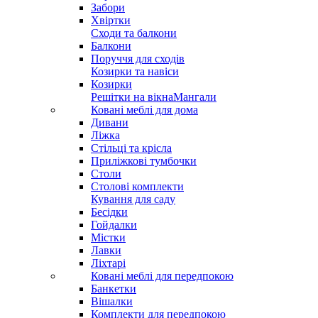
Забори
Хвіртки
Сходи та балкони
Балкони
Поруччя для сходів
Козирки та навіси
Козирки
Решітки на вікна
Мангали
Ковані меблі для дома
Дивани
Ліжка
Стільці та крісла
Приліжкові тумбочки
Столи
Столові комплекти
Кування для саду
Бесідки
Гойдалки
Містки
Лавки
Ліхтарі
Ковані меблі для передпокою
Банкетки
Вішалки
Комплекти для передпокою