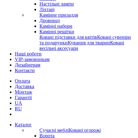
Настільні лампи
Ліхтарі
Камінне приладдя
Дровниці
Камінні набори
Камінні решітки
Ковані підставки для квітів
Ковані сувеніри
та подарунки
Кування для тварин
Ковані
весільні аксесуари
Наші роботи
VIP-замовникам
Дизайнерам
Контакти
Оплата
Доставка
Монтаж
Гарантії
UA
RU
Каталог
Сучасні меблі
Ковані огорожі
Ворота