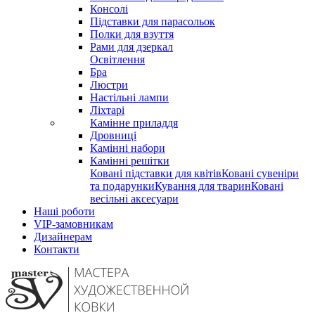
Консолі
Підставки для парасольок
Полки для взуття
Рами для дзеркал
Освітлення
Бра
Люстри
Настільні лампи
Ліхтарі
Камінне приладдя
Дровниці
Камінні набори
Камінні решітки
Ковані підставки для квітів
Ковані сувеніри
та подарунки
Кування для тварин
Ковані
весільні аксесуари
Наші роботи
VIP-замовникам
Дизайнерам
Контакти