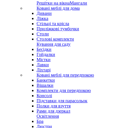
Решітки на вікна
Мангали
Ковані меблі для дома
Дивани
Ліжка
Стільці та крісла
Приліжкові тумбочки
Столи
Столові комплекти
Кування для саду
Бесідки
Гойдалки
Містки
Лавки
Ліхтарі
Ковані меблі для передпокою
Банкетки
Вішалки
Комплекти для передпокою
Консолі
Підставки для парасольок
Полки для взуття
Рами для дзеркал
Освітлення
Бра
Люстри