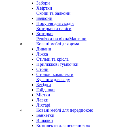
Забори
Хвіртки
Сходи та балкони
Балкони
Поруччя для сходів
Козирки та навіси
Козирки
Решітки на вікна
Мангали
Ковані меблі для дома
Дивани
Ліжка
Стільці та крісла
Приліжкові тумбочки
Столи
Столові комплекти
Кування для саду
Бесідки
Гойдалки
Містки
Лавки
Ліхтарі
Ковані меблі для передпокою
Банкетки
Вішалки
Комплекти для передпокою