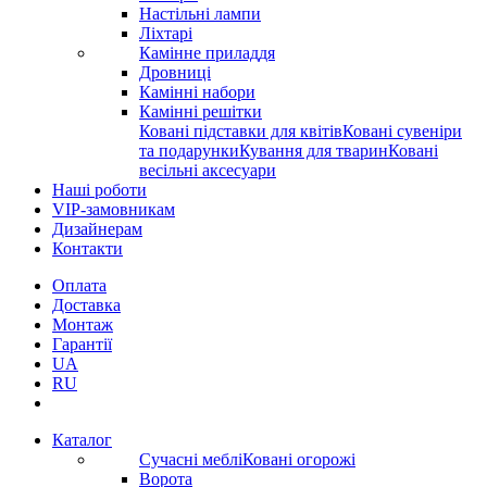
Настільні лампи
Ліхтарі
Камінне приладдя
Дровниці
Камінні набори
Камінні решітки
Ковані підставки для квітів
Ковані сувеніри
та подарунки
Кування для тварин
Ковані
весільні аксесуари
Наші роботи
VIP-замовникам
Дизайнерам
Контакти
Оплата
Доставка
Монтаж
Гарантії
UA
RU
Каталог
Сучасні меблі
Ковані огорожі
Ворота