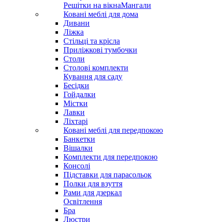
Решітки на вікна
Мангали
Ковані меблі для дома
Дивани
Ліжка
Стільці та крісла
Приліжкові тумбочки
Столи
Столові комплекти
Кування для саду
Бесідки
Гойдалки
Містки
Лавки
Ліхтарі
Ковані меблі для передпокою
Банкетки
Вішалки
Комплекти для передпокою
Консолі
Підставки для парасольок
Полки для взуття
Рами для дзеркал
Освітлення
Бра
Люстри