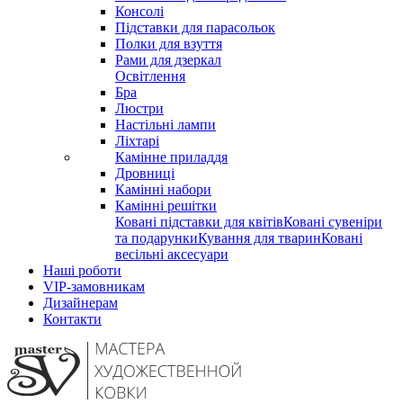
Консолі
Підставки для парасольок
Полки для взуття
Рами для дзеркал
Освітлення
Бра
Люстри
Настільні лампи
Ліхтарі
Камінне приладдя
Дровниці
Камінні набори
Камінні решітки
Ковані підставки для квітів
Ковані сувеніри
та подарунки
Кування для тварин
Ковані
весільні аксесуари
Наші роботи
VIP-замовникам
Дизайнерам
Контакти