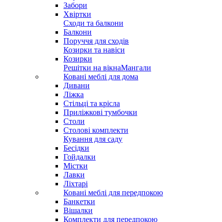
Забори
Хвіртки
Сходи та балкони
Балкони
Поруччя для сходів
Козирки та навіси
Козирки
Решітки на вікна
Мангали
Ковані меблі для дома
Дивани
Ліжка
Стільці та крісла
Приліжкові тумбочки
Столи
Столові комплекти
Кування для саду
Бесідки
Гойдалки
Містки
Лавки
Ліхтарі
Ковані меблі для передпокою
Банкетки
Вішалки
Комплекти для передпокою