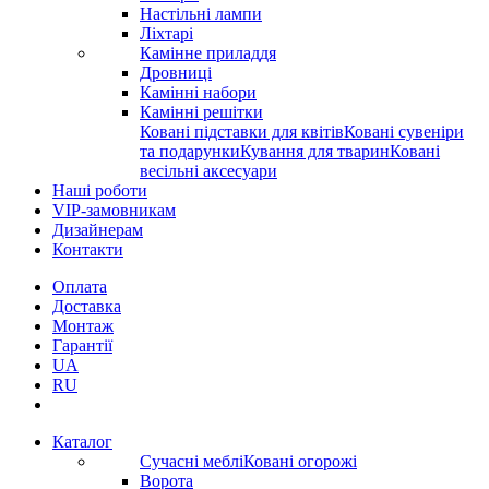
Настільні лампи
Ліхтарі
Камінне приладдя
Дровниці
Камінні набори
Камінні решітки
Ковані підставки для квітів
Ковані сувеніри
та подарунки
Кування для тварин
Ковані
весільні аксесуари
Наші роботи
VIP-замовникам
Дизайнерам
Контакти
Оплата
Доставка
Монтаж
Гарантії
UA
RU
Каталог
Сучасні меблі
Ковані огорожі
Ворота