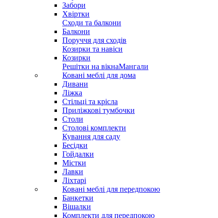
Забори
Хвіртки
Сходи та балкони
Балкони
Поруччя для сходів
Козирки та навіси
Козирки
Решітки на вікна
Мангали
Ковані меблі для дома
Дивани
Ліжка
Стільці та крісла
Приліжкові тумбочки
Столи
Столові комплекти
Кування для саду
Бесідки
Гойдалки
Містки
Лавки
Ліхтарі
Ковані меблі для передпокою
Банкетки
Вішалки
Комплекти для передпокою