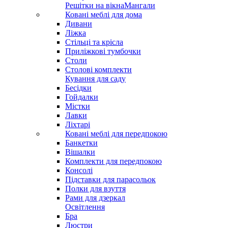
Решітки на вікна
Мангали
Ковані меблі для дома
Дивани
Ліжка
Стільці та крісла
Приліжкові тумбочки
Столи
Столові комплекти
Кування для саду
Бесідки
Гойдалки
Містки
Лавки
Ліхтарі
Ковані меблі для передпокою
Банкетки
Вішалки
Комплекти для передпокою
Консолі
Підставки для парасольок
Полки для взуття
Рами для дзеркал
Освітлення
Бра
Люстри