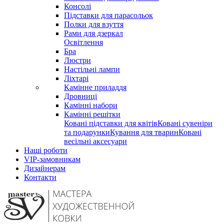
Консолі
Підставки для парасольок
Полки для взуття
Рами для дзеркал
Освітлення
Бра
Люстри
Настільні лампи
Ліхтарі
Камінне приладдя
Дровниці
Камінні набори
Камінні решітки
Ковані підставки для квітів
Ковані сувеніри
та подарунки
Кування для тварин
Ковані
весільні аксесуари
Наші роботи
VIP-замовникам
Дизайнерам
Контакти