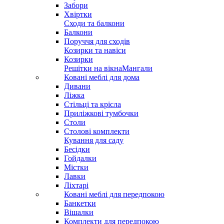
Забори
Хвіртки
Сходи та балкони
Балкони
Поруччя для сходів
Козирки та навіси
Козирки
Решітки на вікна
Мангали
Ковані меблі для дома
Дивани
Ліжка
Стільці та крісла
Приліжкові тумбочки
Столи
Столові комплекти
Кування для саду
Бесідки
Гойдалки
Містки
Лавки
Ліхтарі
Ковані меблі для передпокою
Банкетки
Вішалки
Комплекти для передпокою