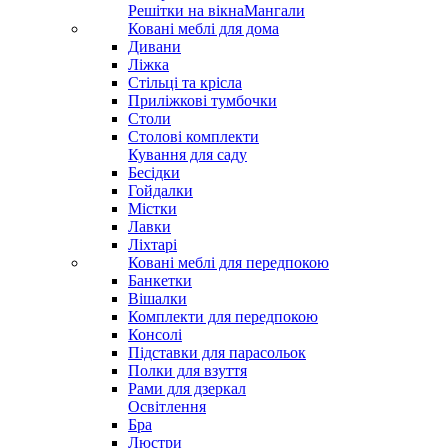
Решітки на вікна
Мангали
Ковані меблі для дома
Дивани
Ліжка
Стільці та крісла
Приліжкові тумбочки
Столи
Столові комплекти
Кування для саду
Бесідки
Гойдалки
Містки
Лавки
Ліхтарі
Ковані меблі для передпокою
Банкетки
Вішалки
Комплекти для передпокою
Консолі
Підставки для парасольок
Полки для взуття
Рами для дзеркал
Освітлення
Бра
Люстри