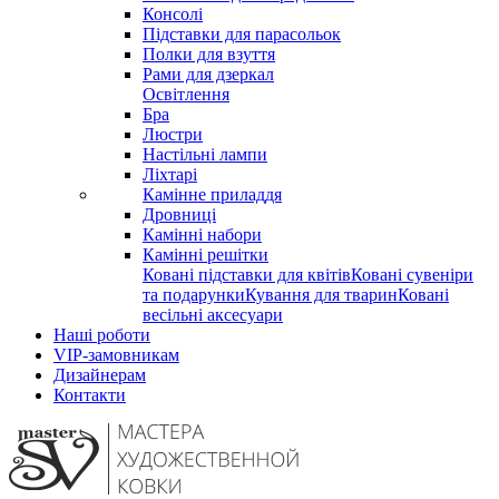
Консолі
Підставки для парасольок
Полки для взуття
Рами для дзеркал
Освітлення
Бра
Люстри
Настільні лампи
Ліхтарі
Камінне приладдя
Дровниці
Камінні набори
Камінні решітки
Ковані підставки для квітів
Ковані сувеніри
та подарунки
Кування для тварин
Ковані
весільні аксесуари
Наші роботи
VIP-замовникам
Дизайнерам
Контакти