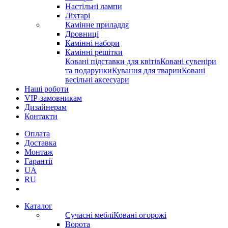
Настільні лампи
Ліхтарі
Камінне приладдя
Дровниці
Камінні набори
Камінні решітки
Ковані підставки для квітів
Ковані сувеніри
та подарунки
Кування для тварин
Ковані
весільні аксесуари
Наші роботи
VIP-замовникам
Дизайнерам
Контакти
Оплата
Доставка
Монтаж
Гарантії
UA
RU
Каталог
Сучасні меблі
Ковані огорожі
Ворота