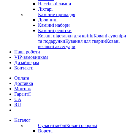
Настільні лампи
Ліхтарі
Камінне приладдя
Дровниці
Камінні набори
Камінні решітки
Ковані підставки для квітів
Ковані сувеніри
та подарунки
Кування для тварин
Ковані
весільні аксесуари
Наші роботи
VIP-замовникам
Дизайнерам
Контакти
Оплата
Доставка
Монтаж
Гарантії
UA
RU
Каталог
Сучасні меблі
Ковані огорожі
Ворота