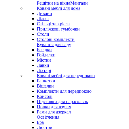
Решітки на вікна
Мангали
Ковані меблі для дома
Дивани
Ліжка
Стільці та крісла
Приліжкові тумбочки
Столи
Столові комплекти
Кування для саду
Бесідки
Гойдалки
Містки
Лавки
Ліхтарі
Ковані меблі для передпокою
Банкетки
Вішалки
Комплекти для передпокою
Консолі
Підставки для парасольок
Полки для взуття
Рами для дзеркал
Освітлення
Бра
Люстри