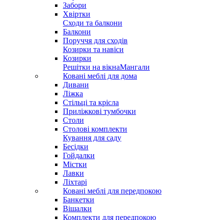
Забори
Хвіртки
Сходи та балкони
Балкони
Поруччя для сходів
Козирки та навіси
Козирки
Решітки на вікна
Мангали
Ковані меблі для дома
Дивани
Ліжка
Стільці та крісла
Приліжкові тумбочки
Столи
Столові комплекти
Кування для саду
Бесідки
Гойдалки
Містки
Лавки
Ліхтарі
Ковані меблі для передпокою
Банкетки
Вішалки
Комплекти для передпокою