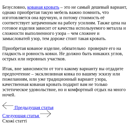
Безусловно,
кованая кровать
– это не самый дешевый вариант,
однако приобретая такую мебель важно помнить, что
изготовляется она вручную, и потому стоимость её
соответствует затраченным на работу усилиям. Также цена на
готовое изделия зависит от качества используемого металла и
сложности выполненного узора – чем сложнее и
замысловатей узор, тем дороже стоит такая кровать.
Приобретая кованое изделие, обязательно проверьте его на
гладкость и ровность ковки. Не должно быть никаких углов,
острых или неровных участков.
Итак, вне зависимости от того какому варианту вы отдадите
предпочтение – эксклюзивная ковка по вашему эскизу или
пожеланиям, или уже традиционный вариант узора,
качественная кованая кровать подарит вам не только
эстетическое удовольствие, но и комфортный отдых на много
ночей.
Предыдущая статья
Следующая статья
Схожі статті