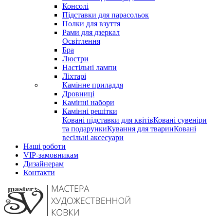
Консолі
Підставки для парасольок
Полки для взуття
Рами для дзеркал
Освітлення
Бра
Люстри
Настільні лампи
Ліхтарі
Камінне приладдя
Дровниці
Камінні набори
Камінні решітки
Ковані підставки для квітів
Ковані сувеніри
та подарунки
Кування для тварин
Ковані
весільні аксесуари
Наші роботи
VIP-замовникам
Дизайнерам
Контакти