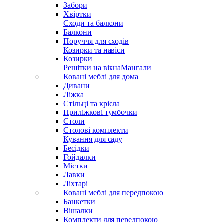
Забори
Хвіртки
Сходи та балкони
Балкони
Поруччя для сходів
Козирки та навіси
Козирки
Решітки на вікна
Мангали
Ковані меблі для дома
Дивани
Ліжка
Стільці та крісла
Приліжкові тумбочки
Столи
Столові комплекти
Кування для саду
Бесідки
Гойдалки
Містки
Лавки
Ліхтарі
Ковані меблі для передпокою
Банкетки
Вішалки
Комплекти для передпокою