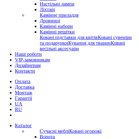
Настільні лампи
Ліхтарі
Камінне приладдя
Дровниці
Камінні набори
Камінні решітки
Ковані підставки для квітів
Ковані сувеніри
та подарунки
Кування для тварин
Ковані
весільні аксесуари
Наші роботи
VIP-замовникам
Дизайнерам
Контакти
Оплата
Доставка
Монтаж
Гарантії
UA
RU
Каталог
Сучасні меблі
Ковані огорожі
Ворота