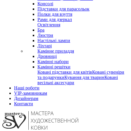
Консолі
Підставки для парасольок
Полки для взуття
Рами для дзеркал
Освітлення
Бра
Люстри
Настільні лампи
Ліхтарі
Камінне приладдя
Дровниці
Камінні набори
Камінні решітки
Ковані підставки для квітів
Ковані сувеніри
та подарунки
Кування для тварин
Ковані
весільні аксесуари
Наші роботи
VIP-замовникам
Дизайнерам
Контакти