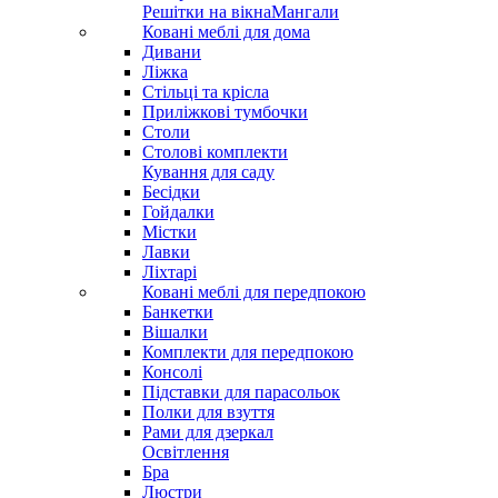
Решітки на вікна
Мангали
Ковані меблі для дома
Дивани
Ліжка
Стільці та крісла
Приліжкові тумбочки
Столи
Столові комплекти
Кування для саду
Бесідки
Гойдалки
Містки
Лавки
Ліхтарі
Ковані меблі для передпокою
Банкетки
Вішалки
Комплекти для передпокою
Консолі
Підставки для парасольок
Полки для взуття
Рами для дзеркал
Освітлення
Бра
Люстри