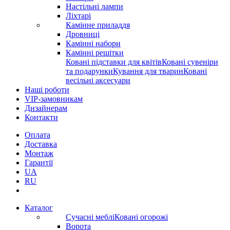
Настільні лампи
Ліхтарі
Камінне приладдя
Дровниці
Камінні набори
Камінні решітки
Ковані підставки для квітів
Ковані сувеніри
та подарунки
Кування для тварин
Ковані
весільні аксесуари
Наші роботи
VIP-замовникам
Дизайнерам
Контакти
Оплата
Доставка
Монтаж
Гарантії
UA
RU
Каталог
Сучасні меблі
Ковані огорожі
Ворота