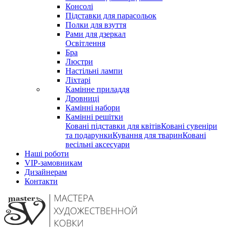
Консолі
Підставки для парасольок
Полки для взуття
Рами для дзеркал
Освітлення
Бра
Люстри
Настільні лампи
Ліхтарі
Камінне приладдя
Дровниці
Камінні набори
Камінні решітки
Ковані підставки для квітів
Ковані сувеніри
та подарунки
Кування для тварин
Ковані
весільні аксесуари
Наші роботи
VIP-замовникам
Дизайнерам
Контакти