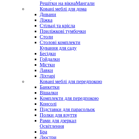
Решітки на вікна
Мангали
Ковані меблі для дома
Дивани
Ліжка
Стільці та крісла
Приліжкові тумбочки
Столи
Столові комплекти
Кування для саду
Бесідки
Гойдалки
Містки
Лавки
Ліхтарі
Ковані меблі для передпокою
Банкетки
Вішалки
Комплекти для передпокою
Консолі
Підставки для парасольок
Полки для взуття
Рами для дзеркал
Освітлення
Бра
Люстри