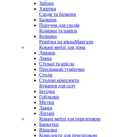
Забори
Хвіртки
Сходи та балкони
Балкони
Поруччя для сходів
Козирки та навіси
Козирки
Решітки на вікна
Мангали
Ковані меблі для дома
Дивани
Ліжка
Стільці та крісла
Приліжкові тумбочки
Столи
Столові комплекти
Кування для саду
Бесідки
Гойдалки
Містки
Лавки
Ліхтарі
Ковані меблі для передпокою
Банкетки
Вішалки
Комплекти для передпокою