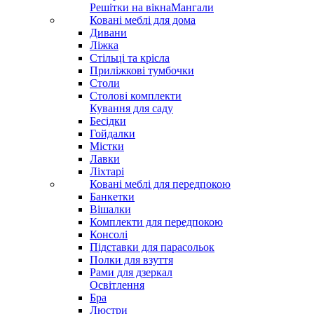
Решітки на вікна
Мангали
Ковані меблі для дома
Дивани
Ліжка
Стільці та крісла
Приліжкові тумбочки
Столи
Столові комплекти
Кування для саду
Бесідки
Гойдалки
Містки
Лавки
Ліхтарі
Ковані меблі для передпокою
Банкетки
Вішалки
Комплекти для передпокою
Консолі
Підставки для парасольок
Полки для взуття
Рами для дзеркал
Освітлення
Бра
Люстри