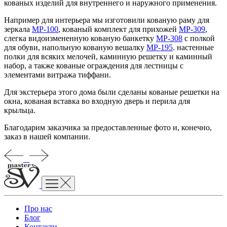
кованых изделий для внутреннего и наружного применения.
Например для интерьера мы изготовили кованую раму для
зеркала
MP-100
, кованый комплект для прихожей
MP-309
,
слегка видоизмененную кованую банкетку
MP-308
с полкой
для обуви, напольную кованую вешалку
MP-195
. настенные
полки для всяких мелочей, каминную решетку и каминный
набор, а также кованые ограждения для лестницы с
элементами витража тиффани.
Для экстерьера этого дома были сделаны кованые решетки на
окна, кованая вставка во входную дверь и перила для
крыльца.
Благодарим заказчика за предоставленные фото и, конечно,
заказ в нашей компании.
Про нас
Блог
Контакти