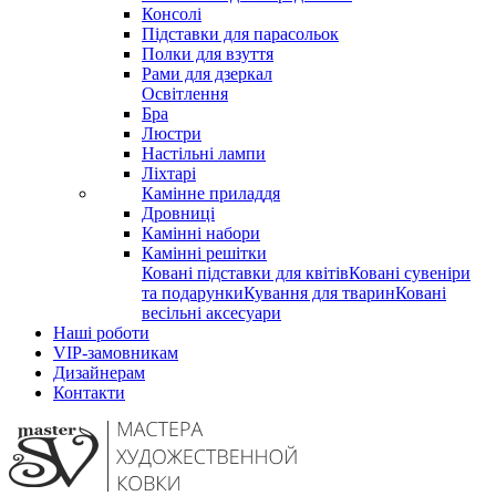
Консолі
Підставки для парасольок
Полки для взуття
Рами для дзеркал
Освітлення
Бра
Люстри
Настільні лампи
Ліхтарі
Камінне приладдя
Дровниці
Камінні набори
Камінні решітки
Ковані підставки для квітів
Ковані сувеніри
та подарунки
Кування для тварин
Ковані
весільні аксесуари
Наші роботи
VIP-замовникам
Дизайнерам
Контакти