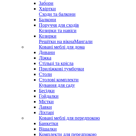
Забори
Хвіртки
Сходи та балкони
Балкони
Поруччя для сходів
Козирки та навіси
Козирки
Решітки на вікна
Мангали
Ковані меблі для дома
Дивани
Ліжка
Стільці та крісла
Приліжкові тумбочки
Столи
Столові комплекти
Кування для саду
Бесідки
Гойдалки
Містки
Лавки
Ліхтарі
Ковані меблі для передпокою
Банкетки
Вішалки
Комплекти для передпокою