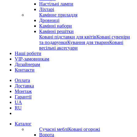
Настільні лампи
Ліхтарі
Камінне приладдя
Дровниці
Камінні набори
Камінні решітки
Ковані підставки для квітів
Ковані сувеніри
та подарунки
Кування для тварин
Ковані
весільні аксесуари
Наші роботи
VIP-замовникам
Дизайнерам
Контакти
Оплата
Доставка
Монтаж
Гарантії
UA
RU
Каталог
Сучасні меблі
Ковані огорожі
Ворота