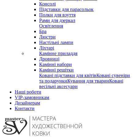
Консолі
Підставки для парасольок
Полки для взуття
Рами для дзеркал
Освітлення
Бра
Люстри
Настільні лампи
Ліхтарі
Камінне приладдя
Дровниці
Камінні набори
Камінні решітки
Ковані підставки для квітів
Ковані сувеніри
та подарунки
Кування для тварин
Ковані
весільні аксесуари
Наші роботи
VIP-замовникам
Дизайнерам
Контакти