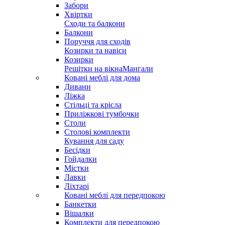
Забори
Хвіртки
Сходи та балкони
Балкони
Поруччя для сходів
Козирки та навіси
Козирки
Решітки на вікна
Мангали
Ковані меблі для дома
Дивани
Ліжка
Стільці та крісла
Приліжкові тумбочки
Столи
Столові комплекти
Кування для саду
Бесідки
Гойдалки
Містки
Лавки
Ліхтарі
Ковані меблі для передпокою
Банкетки
Вішалки
Комплекти для передпокою