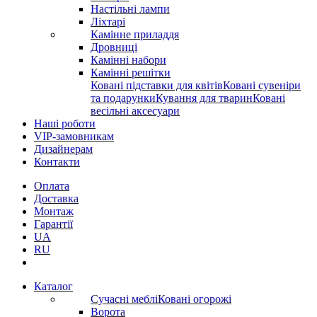
Настільні лампи
Ліхтарі
Камінне приладдя
Дровниці
Камінні набори
Камінні решітки
Ковані підставки для квітів
Ковані сувеніри
та подарунки
Кування для тварин
Ковані
весільні аксесуари
Наші роботи
VIP-замовникам
Дизайнерам
Контакти
Оплата
Доставка
Монтаж
Гарантії
UA
RU
Каталог
Сучасні меблі
Ковані огорожі
Ворота