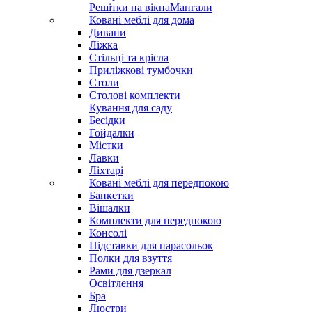
Решітки на вікна
Мангали
Ковані меблі для дома
Дивани
Ліжка
Стільці та крісла
Приліжкові тумбочки
Столи
Столові комплекти
Кування для саду
Бесідки
Гойдалки
Містки
Лавки
Ліхтарі
Ковані меблі для передпокою
Банкетки
Вішалки
Комплекти для передпокою
Консолі
Підставки для парасольок
Полки для взуття
Рами для дзеркал
Освітлення
Бра
Люстри