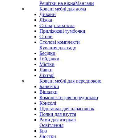
Решітки на вікна
Мангали
Ковані меблі для дома
Дивани
Ліжка
Стільці та крісла
Приліжкові тумбочки
Столи
Столові комплекти
Кування для саду
Бесідки
Гойдалки
Містки
Лавки
Ліхтарі
Ковані меблі для передпокою
Банкетки
Вішалки
Комплекти для передпокою
Консолі
Підставки для парасольок
Полки для взуття
Рами для дзеркал
Освітлення
Бра
Люстри