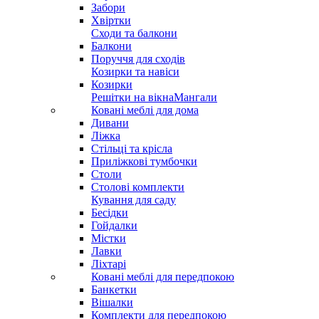
Забори
Хвіртки
Сходи та балкони
Балкони
Поруччя для сходів
Козирки та навіси
Козирки
Решітки на вікна
Мангали
Ковані меблі для дома
Дивани
Ліжка
Стільці та крісла
Приліжкові тумбочки
Столи
Столові комплекти
Кування для саду
Бесідки
Гойдалки
Містки
Лавки
Ліхтарі
Ковані меблі для передпокою
Банкетки
Вішалки
Комплекти для передпокою