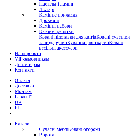
Настільні лампи
Ліхтарі
Камінне приладдя
Дровниці
Камінні набори
Камінні решітки
Ковані підставки для квітів
Ковані сувеніри
та подарунки
Кування для тварин
Ковані
весільні аксесуари
Наші роботи
VIP-замовникам
Дизайнерам
Контакти
Оплата
Доставка
Монтаж
Гарантії
UA
RU
Каталог
Сучасні меблі
Ковані огорожі
Ворота