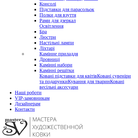
Консолі
Підставки для парасольок
Полки для взуття
Рами для дзеркал
Освітлення
Бра
Люстри
Настільні лампи
Ліхтарі
Камінне приладдя
Дровниці
Камінні набори
Камінні решітки
Ковані підставки для квітів
Ковані сувеніри
та подарунки
Кування для тварин
Ковані
весільні аксесуари
Наші роботи
VIP-замовникам
Дизайнерам
Контакти