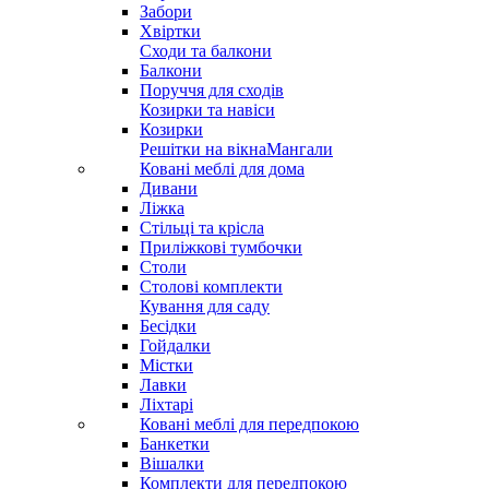
Забори
Хвіртки
Сходи та балкони
Балкони
Поруччя для сходів
Козирки та навіси
Козирки
Решітки на вікна
Мангали
Ковані меблі для дома
Дивани
Ліжка
Стільці та крісла
Приліжкові тумбочки
Столи
Столові комплекти
Кування для саду
Бесідки
Гойдалки
Містки
Лавки
Ліхтарі
Ковані меблі для передпокою
Банкетки
Вішалки
Комплекти для передпокою