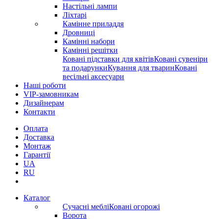
Настільні лампи
Ліхтарі
Камінне приладдя
Дровниці
Камінні набори
Камінні решітки
Ковані підставки для квітів
Ковані сувеніри
та подарунки
Кування для тварин
Ковані
весільні аксесуари
Наші роботи
VIP-замовникам
Дизайнерам
Контакти
Оплата
Доставка
Монтаж
Гарантії
UA
RU
Каталог
Сучасні меблі
Ковані огорожі
Ворота