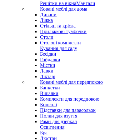
Решітки на вікна
Мангали
Ковані меблі для дома
Дивани
Ліжка
Стільці та крісла
Приліжкові тумбочки
Столи
Столові комплекти
Кування для саду
Бесідки
Гойдалки
Містки
Лавки
Ліхтарі
Ковані меблі для передпокою
Банкетки
Вішалки
Комплекти для передпокою
Консолі
Підставки для парасольок
Полки для взуття
Рами для дзеркал
Освітлення
Бра
Люстри