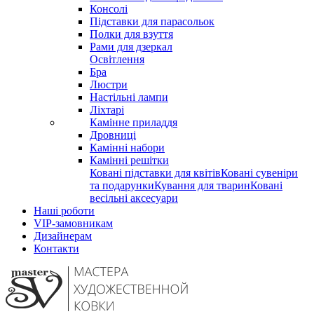
Консолі
Підставки для парасольок
Полки для взуття
Рами для дзеркал
Освітлення
Бра
Люстри
Настільні лампи
Ліхтарі
Камінне приладдя
Дровниці
Камінні набори
Камінні решітки
Ковані підставки для квітів
Ковані сувеніри
та подарунки
Кування для тварин
Ковані
весільні аксесуари
Наші роботи
VIP-замовникам
Дизайнерам
Контакти