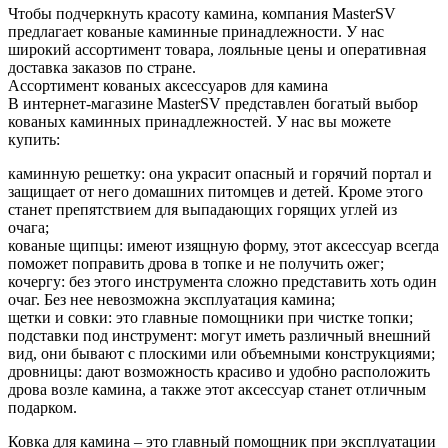
Чтобы подчеркнуть красоту камина, компания MasterSV
предлагает кованые каминные принадлежности. У нас
широкий ассортимент товара, лояльные цены и оперативная
доставка заказов по стране.
Ассортимент кованых аксессуаров для камина
В интернет-магазине MasterSV представлен богатый выбор
кованых каминных принадлежностей. У нас вы можете
купить:
каминную решетку: она украсит опасный и горячий портал и
защищает от него домашних питомцев и детей. Кроме этого
станет препятствием для выпадающих горящих углей из
очага;
кованые щипцы: имеют изящную форму, этот аксессуар всегда
поможет поправить дрова в топке и не получить ожег;
кочергу: без этого инструмента сложно представить хоть один
очаг. Без нее невозможна эксплуатация камина;
щетки и совки: это главные помощники при чистке топки;
подставки под инструмент: могут иметь различный внешний
вид, они бывают с плоскими или объемными конструкциями;
дровницы: дают возможность красиво и удобно расположить
дрова возле камина, а также этот аксессуар станет отличным
подарком.
Ковка для камина – это главный помощник при эксплуатации